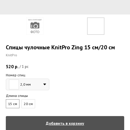
Спицы чулочные KnitPro Zing 15 см/20 см
KnitPro
520
р.
/
1 pc
Номер спиц
2,0 мм
Длина спицы
15 см
20 см
Добавить в корзину