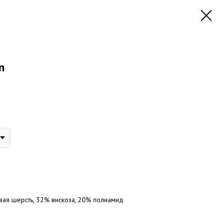
n
вая шерсть, 32% вискоза, 20% полиамид