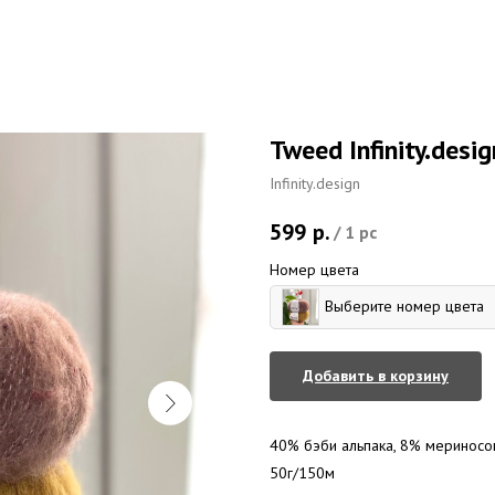
Tweed Infinity.desig
Infinity.design
599
р.
/
1 pc
Номер цвета
Выберите номер цвета
Добавить в корзину
40% бэби альпака, 8% мериносо
50г/150м