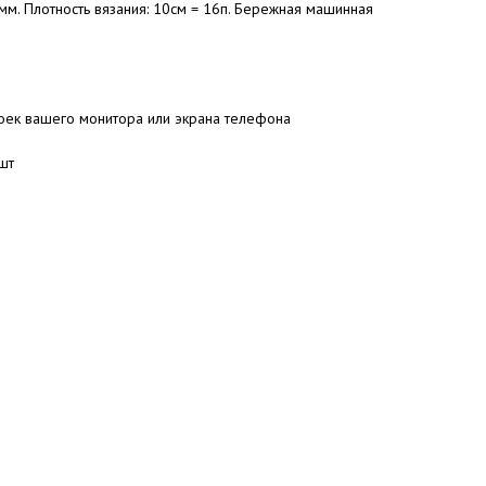
м. Плотность вязания: 10см = 16п. Бережная машинная
роек вашего монитора или экрана телефона
 шт