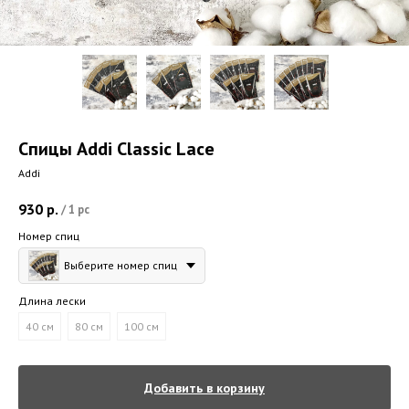
Спицы Addi Classic Lace
Addi
930
р.
/
1 pc
Номер спиц
Выберите номер спиц
Длина лески
40 см
80 см
100 см
Добавить в корзину